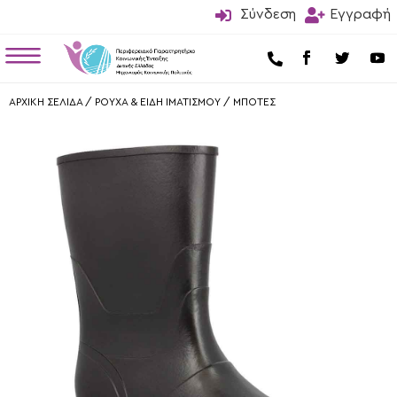

Σύνδεση

Εγγραφή
a

ΑΡΧΙΚΗ ΣΕΛΙΔΑ
/
ΡΟΥΧΑ & ΕΙΔΗ ΙΜΑΤΙΣΜΟΥ
/
ΜΠΟΤΕΣ