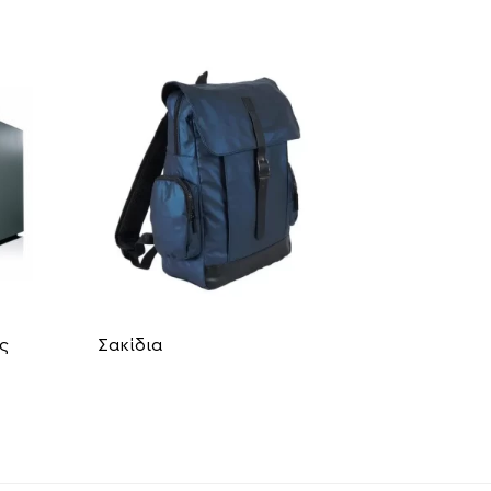
ς
Σακίδια