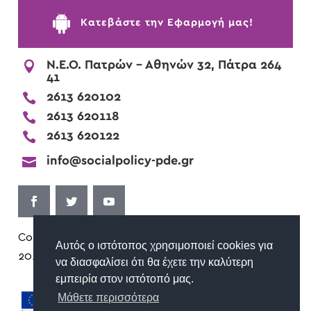

Kατεβάστε την Εφαρμογή μας!

Ν.Ε.Ο. Πατρών - Αθηνών 32, Πάτρα 264
41

2613 620102

2613 620118

2613 620122

info@socialpolicy-pde.gr
Copyright ©
Όροι Χρήσης | Προστασία
Αυτός ο ιστότοπος χρησιμοποιεί cookies για
2026
Προσωπικών Δεδομένων
να διασφαλίσει ότι θα έχετε την καλύτερη
εμπειρία στον ιστότοπό μας.
Μάθετε περισσότερα