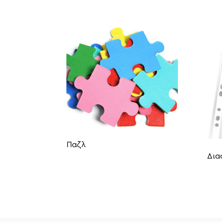
Παζλ
Δια