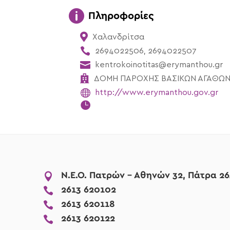

Πληροφορίες

Χαλανδρίτσα

2694022506, 2694022507

kentrokoinotitas@erymanthou.gr

ΔΟΜΗ ΠΑΡΟΧΗΣ ΒΑΣΙΚΩΝ ΑΓΑΘΩ

http://www.erymanthou.gov.gr


Ν.Ε.Ο. Πατρών - Αθηνών 32, Πάτρα 26

2613 620102

2613 620118

2613 620122