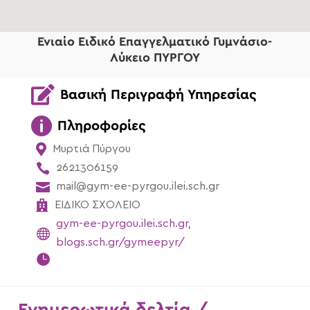
Ενιαίο Ειδικό Επαγγελματικό Γυμνάσιο-
Λύκειο ΠΥΡΓΟΥ

Βασική Περιγραφή Υπηρεσίας

Πληροφορίες

Μυρτιά Πύργου

2621306159

mail@gym-ee-pyrgou.ilei.sch.gr

ΕΙΔΙΚΟ ΣΧΟΛΕΙΟ
gym-ee-pyrgou.ilei.sch.gr,

blogs.sch.gr/gymeepyr/
