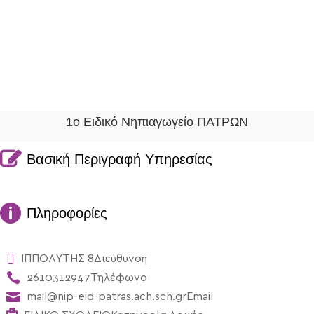
1ο Ειδικό Νηπιαγωγείο ΠΑΤΡΩΝ

Βασική Περιγραφή Υπηρεσίας

Πληροφορίες

ΙΠΠΟΛΥΤΗΣ 8
Διεύθυνση

2610312947
Τηλέφωνο

mail@nip-eid-patras.ach.sch.gr
Email